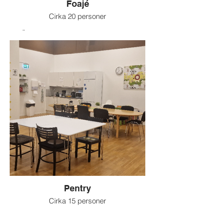
Foajé
Cirka 20 personer
Öppen miljö (viss störning kan ske)
För t ex workshops och visningar
Kan bokas i kombination med andra rum
när ni behöver komplettera med en socialt
avslappnad miljö för exempelvis mingel
och mottagning.
Pentry
Cirka 15 personer