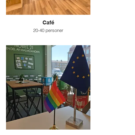
Café
20-40 personer
Cafémiljö (viss störning kan ske)
För t ex workshops och visningar
Kan bokas i kombination med andra rum
när ni behöver komplettera med en socialt
avslappnad miljö för exempelvis mingel
och mottagning.
Projektor finns