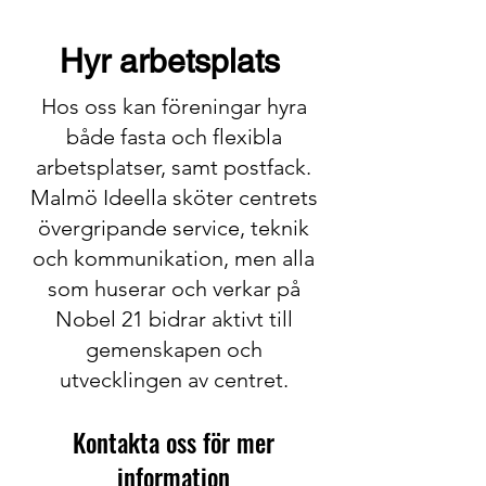
Pentry med litet kök. Kaffekokare finns.
För exempelvis workshops och mindre
Hyr arbetsplats
träffar i öppen miljö.
Hos oss kan föreningar hyra
både fasta och flexibla
arbetsplatser, samt postfack.
Malmö Ideella sköter centrets
övergripande service, teknik
och kommunikation, men alla
som huserar och verkar på
Nobel 21 bidrar aktivt till
gemenskapen och
utvecklingen av centret.
Kontakta oss för mer
information