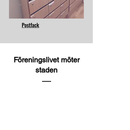
Postfack
Föreningslivet möter
staden
​​​Ett femtiotal föreningar har sin
arbetsplats eller postfack på
Nobel 21, och många fler bokar
regelbundet våra olika
mötesrum.