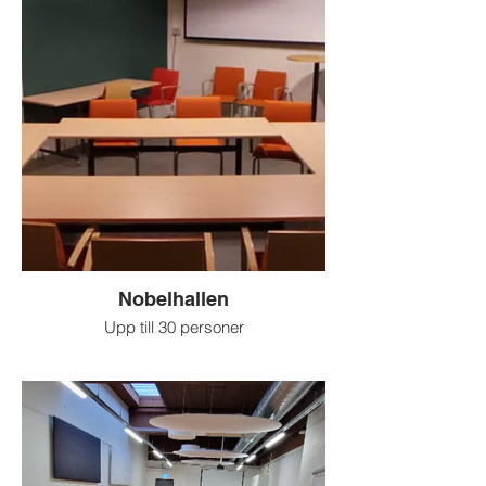
Hörslinga, handmikrofon, headset,
högtalare, projektor, blädderblock, wifi och
whiteboard.
Nobelhallen
Upp till 30 personer
Passar utmärkt för seminarier,
föreläsningar, event, workshops och
liknande.
Här finns projektor, wifi, whiteboard och
blädderblock.