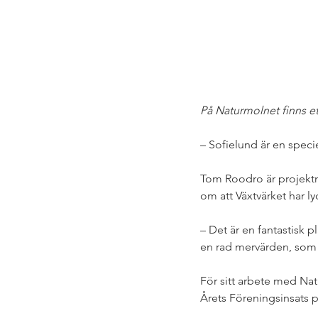
På Naturmolnet finns et
– Sofielund är en specie
Tom Roodro är projekt
om att Växtvärket har l
– Det är en fantastisk p
en rad mervärden, som ö
För sitt arbete med Na
Årets Föreningsinsats p