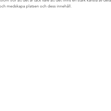
öm tror att det är tack vare att det finns en stark känsla av dela
 och medskapa platsen och dess innehåll. 