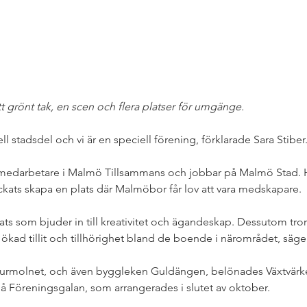
t grönt tak, en scen och flera platser för umgänge.
ll stadsdel och vi är en speciell förening, förklarade Sara Stiber.
medarbetare i Malmö Tillsammans och jobbar på Malmö Stad. 
yckats skapa en plats där Malmöbor får lov att vara medskapare.
lats som bjuder in till kreativitet och ägandeskap. Dessutom tror 
kad tillit och tillhörighet bland de boende i närområdet, säger
turmolnet, och även byggleken Guldängen, belönades Växtvärke
å Föreningsgalan, som arrangerades i slutet av oktober. 