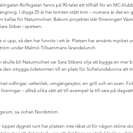
lmgatan-Rolfsgatan fanns på 90-talet ett tillhåll för en MC-kl
ngning. I dryga 25 år har tomten stått tom – numera är det en 
 kallas för Naturmolnet. Bakom projektet står föreningen Växt
ra Stiber i spetsen. 
vi upp, så den har funnits i ett år. Platsen har använts mycket
tröm under Malmö Tillsammans lärandelunch. 
skulle bli Naturmolnet var Sara Stibers vilja att bygga en mer b
a den otrygga ödetomten till en plats för Sofielundsborna att m
et odlingar, vattenlek, umgängesytor, en grill och en scen. Fok
ösningar – alltså olika sätt att till exempel ta till vara på dagvat
dagsrum, sa Johan Nordström. 
r öppet dygnet runt har platsen inte råkat ut för någon större sk