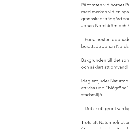
På tomten vid hörnet Pa
med marken vid en sprä
grannskapsträdgård som
Johan Nordström och Sa
– Förra hösten öppnade 
berättade Johan Nords
Bakgrunden till det som 
och såklart att omvandl
Idag erbjuder Naturmoln
att visa upp "blågröna" l
stadsmiljö. 
– Det är ett grönt var
Trots att Naturmolnet ä