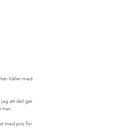
 
Han håller med 
jag att det ger 
 han. 
t med pris för 