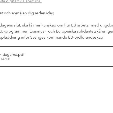
lta digitalt via Youtube 
t och anmälan dig redan idag
er dagens slut, ska få mer kunskap om hur EU arbetar med ungd
 EU-programmen Erasmus+ och Europeiska solidaritetskåren ger
ppladdning inför Sveriges kommande EU-ordförandeskap!
F-dagarna
.pdf
 142KB