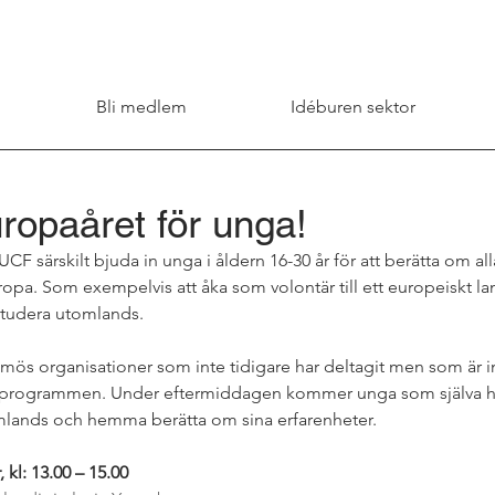
Bli medlem
Idéburen sektor
ropaåret för unga!
F särskilt bjuda in unga i åldern 16-30 år för att berätta om al
opa. Som exempelvis att åka som volontär till ett europeiskt land
studera utomlands.
ös organisationer som inte tidigare har deltagit men som är in
 programmen. Under eftermiddagen kommer unga som själva har
mlands och hemma berätta om sina erfarenheter.
kl: 13.00 – 15.00 