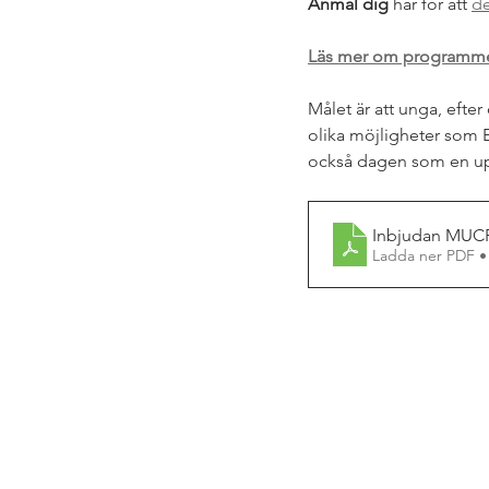
Anmäl dig
 här för att 
de
Läs mer om programme
Målet är att unga, eft
olika möjligheter som
också dagen som en u
Inbjudan MUC
Ladda ner PDF •