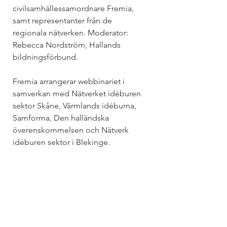
civilsamhällessamordnare Fremia, 
samt representanter från de 
regionala nätverken. Moderator: 
Rebecca Nordström, Hallands 
bildningsförbund. 
Fremia arrangerar webbinariet i 
samverkan med Nätverket idéburen 
sektor Skåne, Värmlands idéburna, 
Samforma, Den halländska 
överenskommelsen och Nätverk 
idéburen sektor i Blekinge. 
Fremia är en arbetsgivarförening för 
verksamheter i huvudsak inom 
kooperation, civilsamhälle, idéburen 
välfärd och samhällsnytta samt 
medarbetar- eller partnerägda 