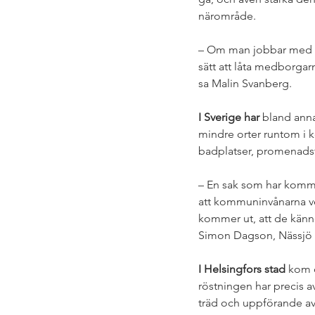
närområde.
– Om man jobbar med me
sätt att låta medborgar
sa Malin Svanberg. 
I Sverige har 
bland ann
mindre orter runtom i k
badplatser, promenadstig
– En sak som har kommit
att kommuninvånarna ver
kommer ut, att de känner
Simon Dagson, Nässjö 
I Helsingfors stad
 kom 
röstningen har precis a
träd och uppförande av 