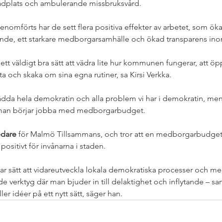
badplats och ambulerande missbruksvård. 
nomförts har de sett flera positiva effekter av arbetet, som ökat
ande, ett starkare medborgarsamhälle och ökad transparens ino
t väldigt bra sätt att vädra lite hur kommunen fungerar, att öppn
ta och skaka om sina egna rutiner, sa Kirsi Verkka.
rädda hela demokratin och alla problem vi har i demokratin, men
an börjar jobba med medborgarbudget. 
edare
 för Malmö Tillsammans, och tror att en medborgarbudget
ositivt för invånarna i staden. 
 hittar sätt att vidareutveckla lokala demokratiska processer och
ande verktyg där man bjuder in till delaktighet och inflytande – 
ller idéer på ett nytt sätt, säger han. 