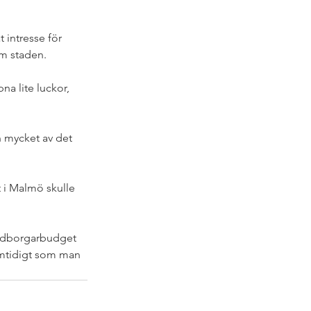
 intresse för 
m staden. 
a lite luckor, 
 mycket av det 
 i Malmö skulle 
 medborgarbudget 
samtidigt som man 