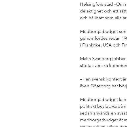
Helsingfors stad –Om m
delaktighet och ett sät
och hållbart som alla a
Medborgarbudget som ve
genomfördes redan 1989.
i Frankrike, USA och Fi
Malin Svanberg jobbar p
stötta svenska kommune
– I en svensk kontext 
även Göteborg har börj
Medborgarbudget kan se
politiskt beslut, varpå
sedan används en avsatt
medborgarbudget är att
gå, och även stärka de