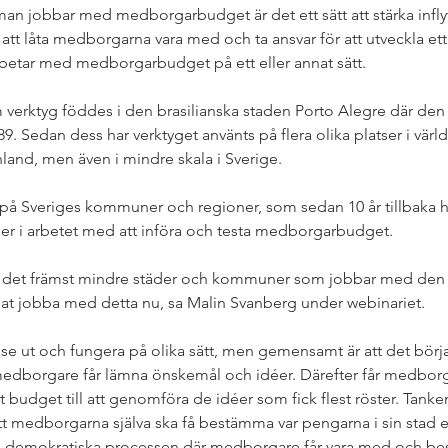
an jobbar med medborgarbudget är det ett sätt att stärka infl
t att låta medborgarna vara med och ta ansvar för att utveckla et
rbetar med medborgarbudget på ett eller annat sätt.
rktyg föddes i den brasilianska staden Porto Alegre där den
 Sedan dess har verktyget använts på flera olika platser i värl
nland, men även i mindre skala i Sverige. 
å Sveriges kommuner och regioner, som sedan 10 år tillbaka har
r i arbetet med att införa och testa medborgarbudget.
är det främst mindre städer och kommuner som jobbar med den 
at jobba med detta nu, sa Malin Svanberg under webinariet.
 ut och fungera på olika sätt, men gemensamt är att det börja
 medborgare får lämna önskemål och idéer. Därefter får medborg
 budget till att genomföra de idéer som fick flest röster. Tank
 medborgarna själva ska få bestämma var pengarna i sin stad 
n demokratiska processen där medborgare får vara med och bes