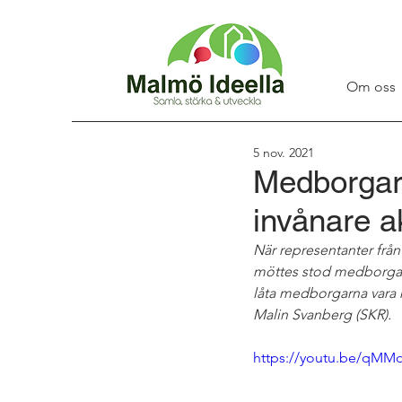
Om oss
5 nov. 2021
Medborgarb
invånare ak
När representanter frå
möttes stod medborgar
låta medborgarna vara m
Malin Svanberg (SKR).
https://youtu.be/qMM