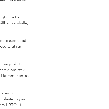
ighet och ett 
ållbart samhälle, 
t fokuserat på 
ulterat i är 
 har jobbat är 
itivt om att vi 
in i kommunen, sa 
östen och 
n plantering av 
r om HBTQ+ i 