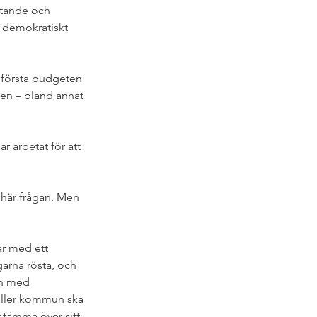
ytande och 
t demokratiskt 
 första budgeten 
den – bland annat 
 arbetat för att 
här frågan. Men 
r med ett 
arna rösta, och 
en med 
eller kommun ska 
tämma över sitt 