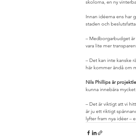
skolorna, en ny vinter
Innan idéerna ens har ge
staden och beslutsfatt
– Medborgarbudget är et
vara lite mer transparen
– Det kan inte kanske 
här kommer ändå om m
Nils Phillips är projektl
kunna innebära mycket p
– Det är viktigt att vi
är ju ett riktigt spänn
lyfter fram nya idéer – e