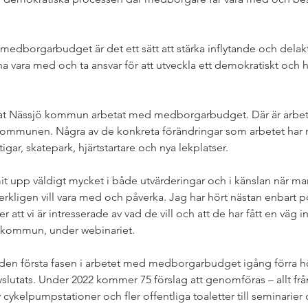
dborgarbudget är det ett sätt att stärka inflytande och delakt
na vara med och ta ansvar för att utveckla ett demokratiskt och h
at Nässjö kommun arbetat med medborgarbudget. Där är arbete
ommunen. Några av de konkreta förändringar som arbetet har res
ar, skatepark, hjärtstartare och nya lekplatser. 
 upp väldigt mycket i både utvärderingar och i känslan när man
kligen vill vara med och påverka. Jag har hört nästan enbart pos
 att vi är intresserade av vad de vill och att de har fått en väg 
kommun, under webinariet. 
den första fasen i arbetet med medborgarbudget igång förra h
vslutats. Under 2022 kommer 75 förslag att genomföras – allt frå
cykelpumpstationer och fler offentliga toaletter till seminarie