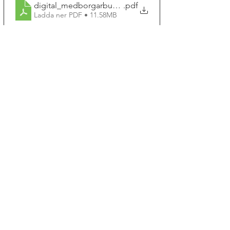
digital_medborgarbudget_skrift_MT_feb23
.pdf
Ladda ner PDF • 11.58MB
Kommentarer
Skriv en kommentar...