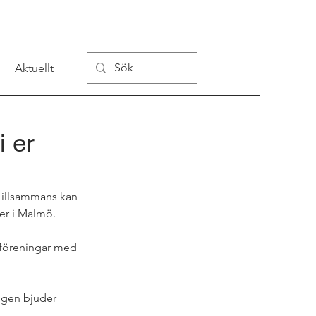
Aktuellt
i er
 Tillsammans kan 
ter i Malmö.
 föreningar med 
ingen bjuder 