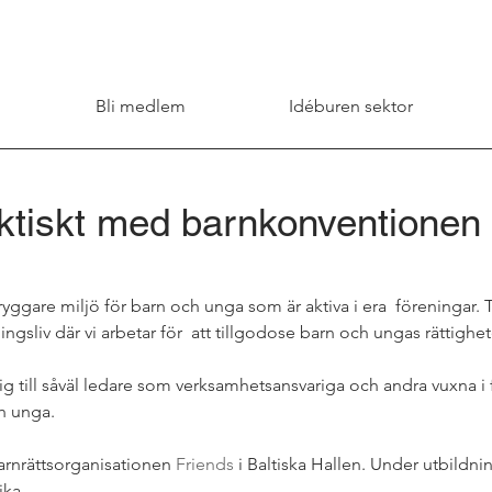
Bli medlem
Idéburen sektor
ktiskt med barnkonventionen 
tryggare miljö för barn och unga som är aktiva i era  föreningar.
ningsliv där vi arbetar för  att tillgodose barn och ungas rättighe
g till såväl ledare som verksamhetsansvariga och andra vuxna i
h unga.
arnrättsorganisationen 
Friends
 i Baltiska Hallen. Under utbildn
ika.