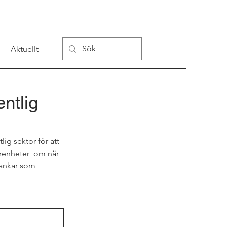
Aktuellt
ntlig
ig sektor för att 
renheter  om när 
tankar som 