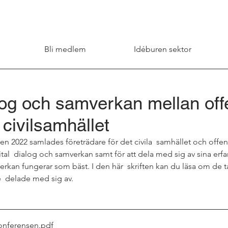
Bli medlem
Idéburen sektor
alog och samverkan mellan offe
 civilsamhället
2022 samlades företrädare för det civila  samhället och offentl
al  dialog och samverkan samt för att dela med sig av sina erfa
erkan fungerar som bäst. I den här  skriften kan du läsa om de 
  delade med sig av.
onferensen
.pdf