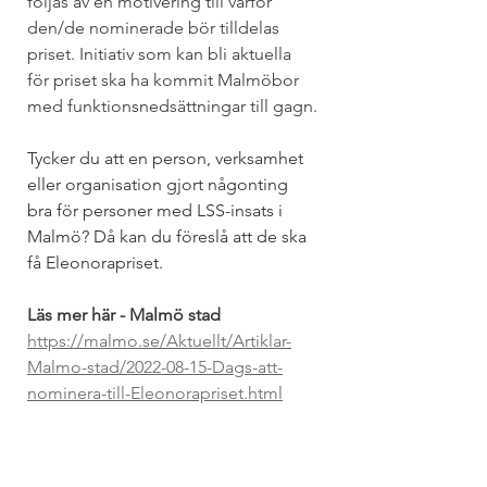
följas av en motivering till varför 
den/de nominerade bör tilldelas 
priset. Initiativ som kan bli aktuella 
för priset ska ha kommit Malmöbor 
med funktionsnedsättningar till gagn.
Tycker du att en person, verksamhet 
eller organisation gjort någonting 
bra för personer med LSS-insats i 
Malmö? Då kan du föreslå att de ska 
få Eleonorapriset.
Läs mer här - Malmö stad 
https://malmo.se/Aktuellt/Artiklar-
Malmo-stad/2022-08-15-Dags-att-
nominera-till-Eleonorapriset.html