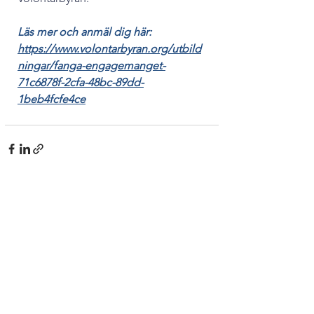
Läs mer och anmäl dig här: 
https://www.volontarbyran.org/utbild
ningar/fanga-engagemanget-
71c6878f-2cfa-48bc-89dd-
1beb4fcfe4ce
Kommentarer
Skriv en kommentar...