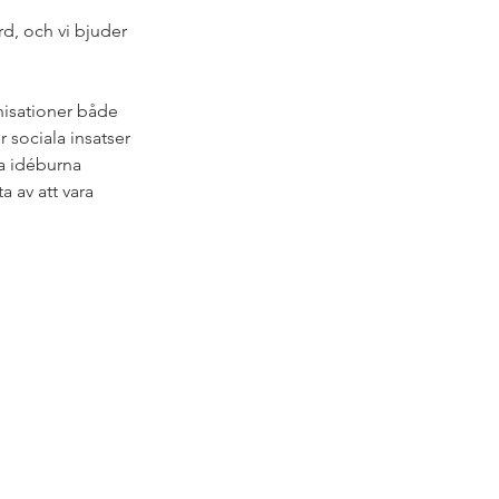
rd, och vi bjuder 
nisationer både 
 sociala insatser 
a idéburna 
 av att vara 