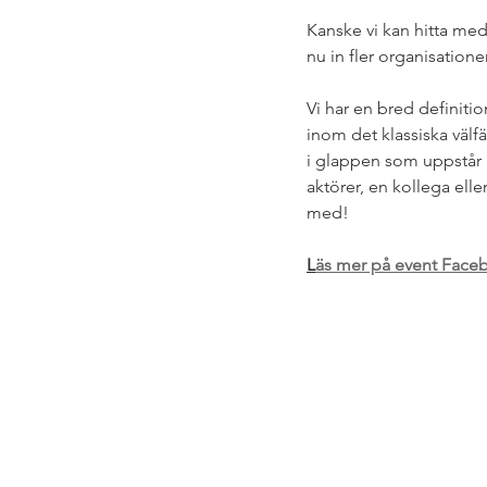
Kanske vi kan hitta mede
nu in fler organisationer
Vi har en bred definitio
inom det klassiska välfä
i glappen som uppstår i
aktörer, en kollega elle
med!
L
äs mer på event Face