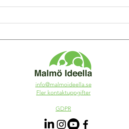
info@malmoideella.se
Fler kontaktuppgifter
GDPR