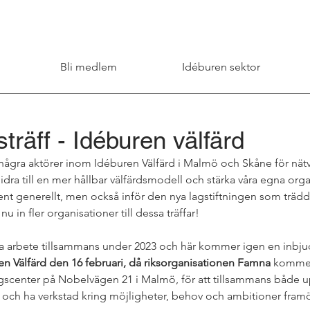
Bli medlem
Idéburen sektor
träff - Idéburen välfärd
några aktörer inom Idéburen Välfärd i Malmö och Skåne för nätve
bidra till en mer hållbar välfärdsmodell och stärka våra egna org
nt generellt, men också inför den nya lagstiftningen som trädde 
 nu in fler organisationer till dessa träffar!
tiga arbete tillsammans under 2023 och här kommer igen en inbjuda
en Välfärd den 16 februari, då riksorganisationen Famna 
kommer
ngscenter på Nobelvägen 21 i Malmö, för att tillsammans både 
n och ha verkstad kring möjligheter, behov och ambitioner framö