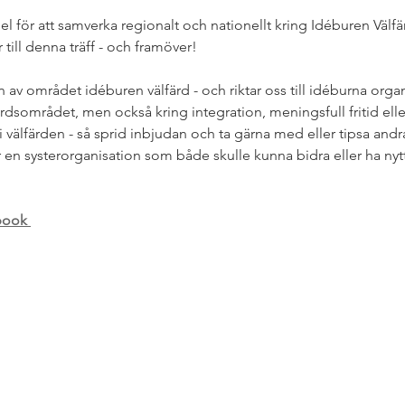
l för att samverka regionalt och nationellt kring Idéburen Välfä
 till denna träff - och framöver!
n av området idéburen välfärd - och riktar oss till idéburna orga
rdsområdet, men också kring integration, meningsfull fritid eller
 välfärden - så sprid inbjudan och ta gärna med eller tipsa andr
r en systerorganisation som både skulle kunna bidra eller ha nytta
book 