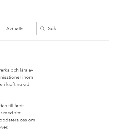
Aktuellt
rka och lära av 
anisationer inom 
i kraft nu vid 
n till årets 
 med sitt 
uppdatera oss om 
ver. 