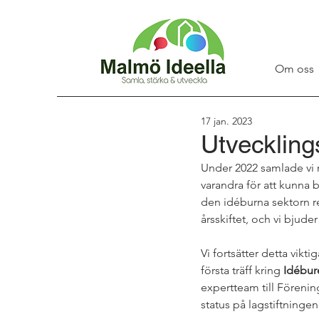
Om oss
17 jan. 2023
Utvecklings
Under 2022 samlade vi 
varandra för att kunna 
den idéburna sektorn re
årsskiftet, och vi bjuder
Vi fortsätter detta vik
första träff kring
 Idébur
expertteam till Föreni
status på lagstiftninge