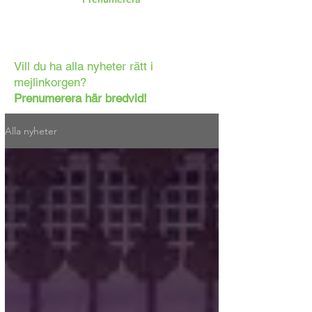
Vill du ha alla nyheter rätt i
mejlinkorgen?
Prenumerera här bredvid!
Alla nyheter