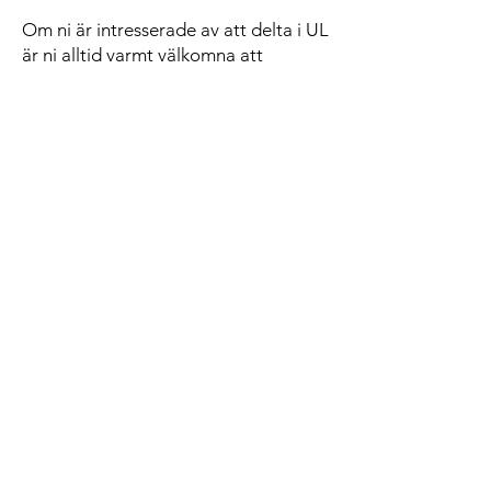
Om ni är intresserade av att delta i UL
är ni alltid varmt välkomna att
kontakta kursledare Anneli Philipson
via e-post
anneli@philipsonledarskap.se
eller
telefon
0704-71 43 08
.
Mer information om UL
Fördjupad information om UL - våren
2026 (pdf)
Kort information om UL - våren 2026
(pdf)
UL - Utvecklande ledarskap - för
individ och organisation | Rezon