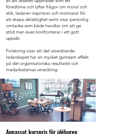
av att ledaren uppträder som ett
föredöme och lyfter frågor om moral och
etik, ledaren inspirerar och motiverar för
att skapa delaktighet samt visar personlig
omtanke som både handlar om att ge
stöd men även konfronterar i ett gott
uppsåt.
Forskning visar att det utvecklande
ledarskapet har en mycket gynnsam effekt
på det organisatoriska resultatet och
medarbetarnas utveckling.​​
Anpassat kurspris för idéburen