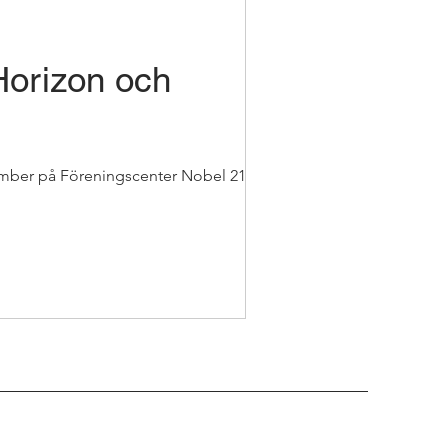
orizon och
mber på Föreningscenter Nobel 21 för att