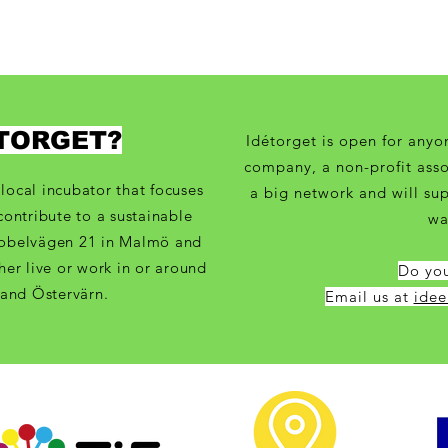
ÉTORGET?
Idétorget is open for anyon
company, a non-profit asso
local incubator that focuses
a big network and will su
contribute to a sustainable
wa
obelvägen 21 in Malmö and
er live or work in or around
Do you
and Östervärn.
Email us at
idee