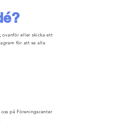
dé?
t
ovanför eller skicka ett
tagram för att se alla
 oss på Föreningscenter
.