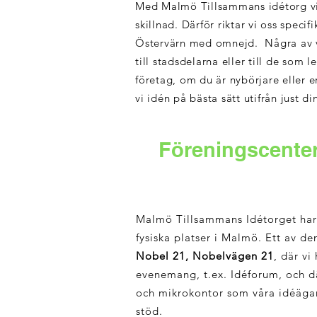
Med Malmö Tillsammans idétorg vill
skillnad. Därför riktar vi oss spe
Östervärn med omnejd. Några av vår
till stadsdelarna eller till de som 
företag, om du är nybörjare eller 
vi idén på bästa sätt utifrån just d
Föreningscenter
Malmö Tillsammans Idétorget har
fysiska platser i Malmö. Ett av d
Nobel 21, Nobelvägen 21
, där vi
evenemang, t.ex. Idéforum, och dä
och mikrokontor som våra idéägar
stöd.