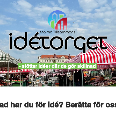
idétorget
- stöttar idéer där de gör skillnad
ad har du för idé? Berätta för os