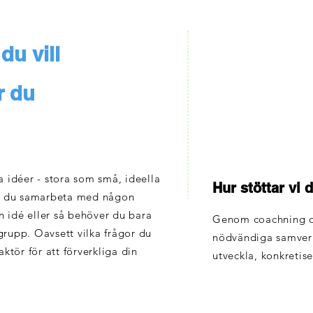
du vill
r du
a idéer - stora som små, ideella
Hur stöttar vi d
r du samarbeta med någon
in idé eller så behöver du bara
Genom coachning o
grupp. Oavsett vilka frågor du
nödvändiga samverka
 aktör för att förverkliga din
utveckla, konkretis