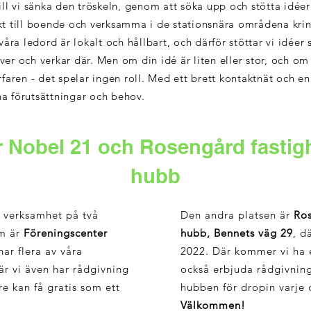
 vi sänka den tröskeln, genom att söka upp och stötta idéer
cifikt till boende och verksamma i de stationsnära områdena k
a ledord är lokalt och hållbart, och därför stöttar vi idéer
lever och verkar där. Men om din idé är
liten eller stor, och om
erfaren - det spelar ingen roll. Med ett brett kontaktnät och
ina förutsättningar och behov.
 Nobel 21 och Rosengård fastig
hubb
 verksamhet på två
Den andra platsen är
Ros
em är
Föreningscenter
hubb, Bennets väg 29
, d
 har flera av våra
2022. Där kommer vi ha 
r vi även har rådgivning
också erbjuda rådgivning
e kan få gratis som ett
hubben för dropin varje
Välkommen!