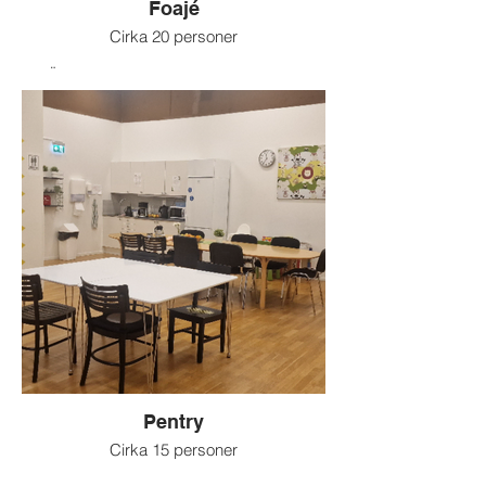
Foajé
Cirka 20 personer
Öppen miljö (viss störning kan ske)
För t ex workshops och visningar
Kan bokas i kombination med andra rum
när ni behöver komplettera med en socialt
avslappnad miljö för exempelvis mingel
och mottagning.
Pentry
Cirka 15 personer