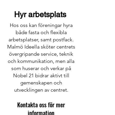
Pentry med litet kök. Kaffekokare finns.
För exempelvis workshops och mindre
Hyr arbetsplats
träffar i öppen miljö.
Hos oss kan föreningar hyra
både fasta och flexibla
arbetsplatser, samt postfack.
Malmö Ideella sköter centrets
övergripande service, teknik
och kommunikation, men alla
som huserar och verkar på
Nobel 21 bidrar aktivt till
gemenskapen och
utvecklingen av centret.
Kontakta oss för mer
information