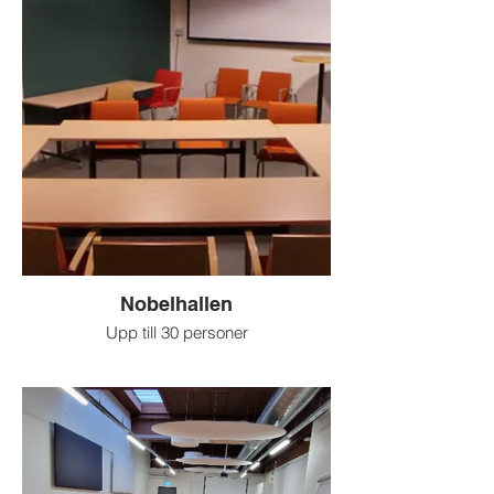
Hörslinga, handmikrofon, headset,
högtalare, projektor, blädderblock, wifi och
whiteboard.
Nobelhallen
Upp till 30 personer
Passar utmärkt för seminarier,
föreläsningar, event, workshops och
liknande.
Här finns projektor, wifi, whiteboard och
blädderblock.