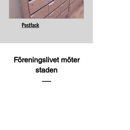
Postfack
Föreningslivet möter
staden
​​​Ett femtiotal föreningar har sin
arbetsplats eller postfack på
Nobel 21, och många fler bokar
regelbundet våra olika
mötesrum.