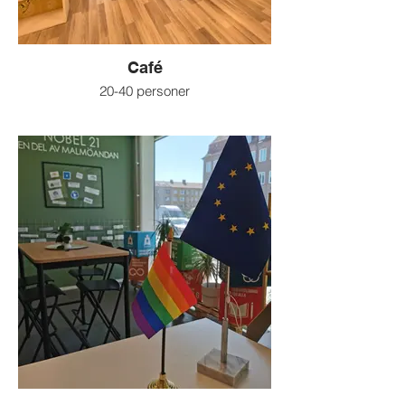
Café
20-40 personer
Cafémiljö (viss störning kan ske)
För t ex workshops och visningar
Kan bokas i kombination med andra rum
när ni behöver komplettera med en socialt
avslappnad miljö för exempelvis mingel
och mottagning.
Projektor finns