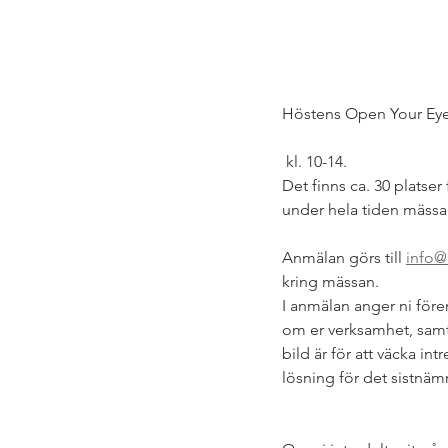
Höstens Open Your Eye
 kl. 10-14. 
Det finns ca. 30 platse
under hela tiden mässan
Anmälan görs till 
info@
kring mässan.
I anmälan anger ni för
om er verksamhet, samt 
bild är för att väcka in
lösning för det sistnäm