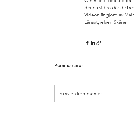
Om ni inte deltagit på e
denna 
video
 där de bes
Videon är gjord av Ma
Länsstyrelsen Skåne.
Kommentarer
Skriv en kommentar...