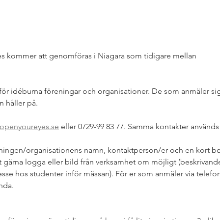
s kommer att genomföras i Niagara som tidigare mellan
r för idéburna föreningar och organisationer. De som anmäler sig
 håller på.
openyoureyes.se
 eller 0729-99 83 77. Samma kontakter används 
eningen/organisationens namn, kontaktperson/er och en kort be
gärna logga eller bild från verksamhet om möjligt (beskrivande
tresse hos studenter inför mässan). För er som anmäler via telefon 
nda.