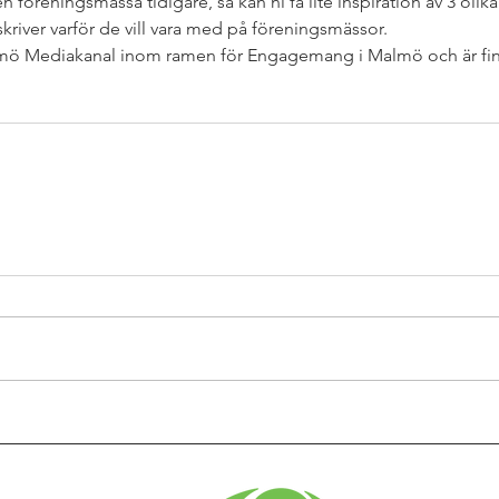
n föreningsmässa tidigare, så kan ni få lite inspiration av 3 olika
kriver varför de vill vara med på föreningsmässor.
lmö Mediakanal inom ramen för Engagemang i Malmö och är fin