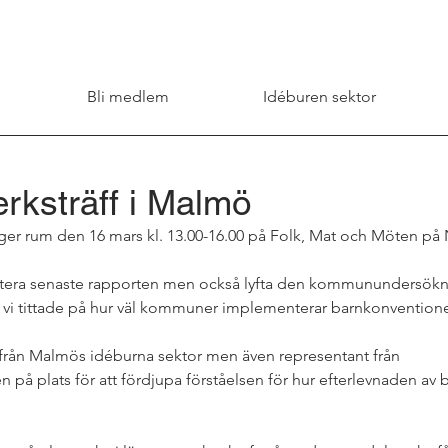
Bli medlem
Idéburen sektor
rksträff i Malmö
äger rum den 16 mars kl. 13.00-16.00 på Folk, Mat och Möten på
ntera senaste rapporten men också lyfta den kommunundersökni
 vi tittade på hur väl kommuner implementerar barnkonventione
 från Malmös idéburna sektor men även representant från 
 på plats för att fördjupa förståelsen för hur efterlevnaden av