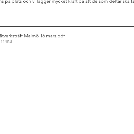
s på plats och vi lägger mycket kraft på att de som deltar ska f
nätverksträff Malmö 16 mars
.pdf
 114KB