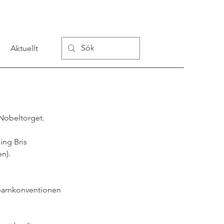
Aktuellt
 Nobeltorget.
ng Bris 
n). 
 barnkonventionen 