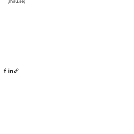
(mau.se)
Kommentarer
Skriv en kommentar...