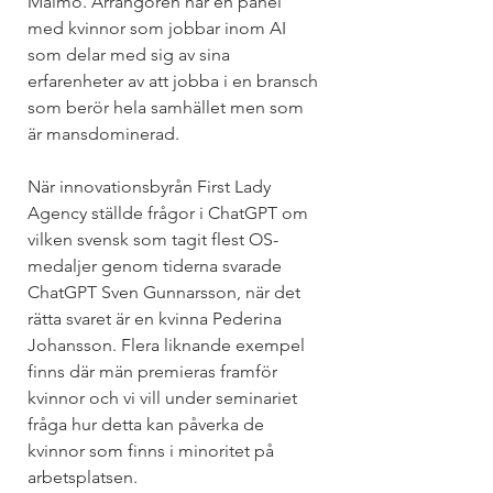
Malmö. Arrangören har en panel 
med kvinnor som jobbar inom AI 
som delar med sig av sina 
erfarenheter av att jobba i en bransch 
som berör hela samhället men som 
är mansdominerad.
När innovationsbyrån First Lady 
Agency ställde frågor i ChatGPT om 
vilken svensk som tagit flest OS-
medaljer genom tiderna svarade 
ChatGPT Sven Gunnarsson, när det 
rätta svaret är en kvinna Pederina 
Johansson. Flera liknande exempel 
finns där män premieras framför 
kvinnor och vi vill under seminariet 
fråga hur detta kan påverka de 
kvinnor som finns i minoritet på 
arbetsplatsen.