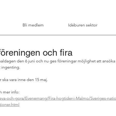
Bli medlem
Idéburen sektor
 föreningen och fira
naldagen den 6 juni och nu ges föreningar möjlighet att ansök
t ingenting.
 ska vara inne den 15 maj.
 mer info:
eva-och-gora/Evenemang/Fira-hogtider-i-Malmo/Sveriges-nati
tioner.html