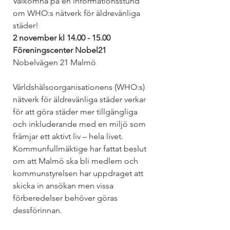
Välkomna på en informationsstund 
om WHO:s nätverk för äldrevänliga 
städer!
2 november kl 14.00 - 15.00 
Föreningscenter Nobel21 
Nobelvägen 21 Malmö
Världshälsoorganisationens (WHO:s) 
nätverk för äldrevänliga städer verkar 
för att göra städer mer tillgängliga 
och inkluderande med en miljö som 
främjar ett aktivt liv – hela livet.
Kommunfullmäktige har fattat beslut 
om att Malmö ska bli medlem och 
kommunstyrelsen har uppdraget att 
skicka in ansökan men vissa 
förberedelser behöver göras 
dessförinnan.