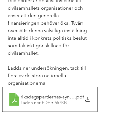
Alla partier är positivt inställda till 
civilsamhällets organisationer och 
anser att den generella 
finansieringen behöver öka. Tyvärr 
översätts denna välvilliga inställning 
inte alltid i konkreta politiska beslut 
som faktiskt gör skillnad för 
civilsamhället.
Ladda ner undersökningen, tack till 
flera av de stora nationella 
organisationerna 
riksdagspartiernas-syn-pa-15-centrala-fragor-for-civils
.pdf
Ladda ner PDF • 657KB