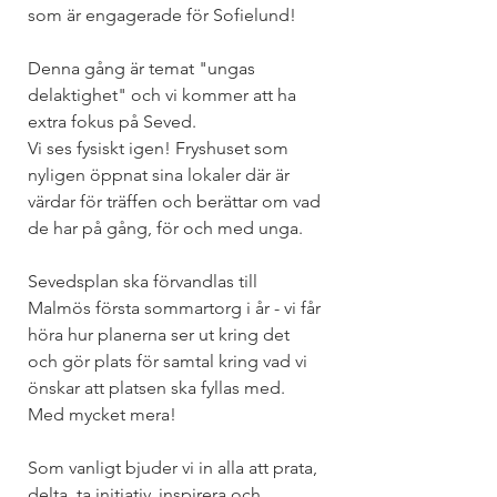
som är engagerade för Sofielund!
Denna gång är temat "ungas 
delaktighet" och vi kommer att ha 
extra fokus på Seved. 
Vi ses fysiskt igen! Fryshuset som 
nyligen öppnat sina lokaler där är 
värdar för träffen och berättar om vad 
de har på gång, för och med unga.
Sevedsplan ska förvandlas till 
Malmös första sommartorg i år - vi får 
höra hur planerna ser ut kring det 
och gör plats för samtal kring vad vi 
önskar att platsen ska fyllas med.  
Med mycket mera!
Som vanligt bjuder vi in alla att prata, 
delta, ta initiativ, inspirera och 